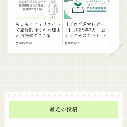
もしもアフィリエイト
【ブログ運営レポー
で登録削除された理由
ト】2025年7月｜昼
と再登録できた話
マック分のアドセンス
収益と、63円の奇跡
2025.08.01
2025.08.01
最近の投稿