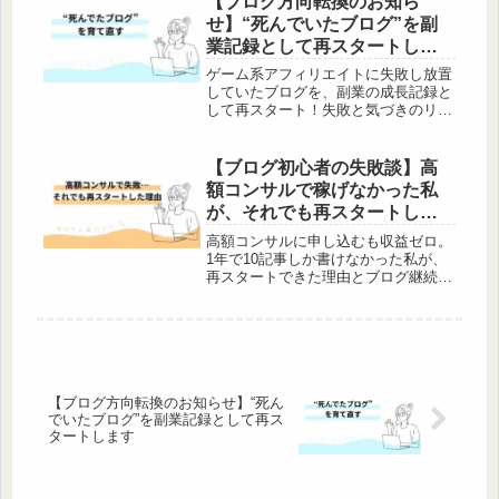
【ブログ方向転換のお知ら
せ】“死んでいたブログ”を副
業記録として再スタートしま
す
ゲーム系アフィリエイトに失敗し放置
していたブログを、副業の成長記録と
して再スタート！失敗と気づきのリア
ルを綴ります。
【ブログ初心者の失敗談】高
額コンサルで稼げなかった私
が、それでも再スタートした
理由
高額コンサルに申し込むも収益ゼロ。
1年で10記事しか書けなかった私が、
再スタートできた理由とブログ継続の
コツを正直に綴ります。
【ブログ方向転換のお知らせ】“死ん
でいたブログ”を副業記録として再ス
タートします