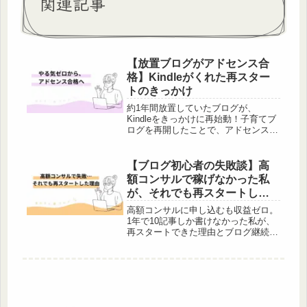
関連記事
【放置ブログがアドセンス合
格】Kindleがくれた再スター
トのきっかけ
約1年間放置していたブログが、
Kindleをきっかけに再始動！子育てブ
ログを再開したことで、アドセンス合
格に至ったリアルな体験談を紹介しま
す。ブログが止まってしまった方へ、
再スタートのヒントに。
【ブログ初心者の失敗談】高
額コンサルで稼げなかった私
が、それでも再スタートした
理由
高額コンサルに申し込むも収益ゼロ。
1年で10記事しか書けなかった私が、
再スタートできた理由とブログ継続の
コツを正直に綴ります。